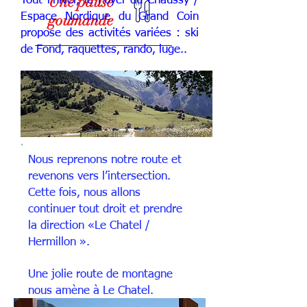
Une pause
Tout l’hiver, le Foyer du Chaussy /
Espace Nordique du Grand Coin
goumande
propose des activités variées : ski
de Fond, raquettes, rando, luge..
Nous reprenons notre route et
revenons vers l’intersection.
Cette fois, nous allons
continuer tout droit et prendre
la direction «Le Chatel /
Hermillon ».
Une jolie route de montagne
nous amène à Le Chatel.