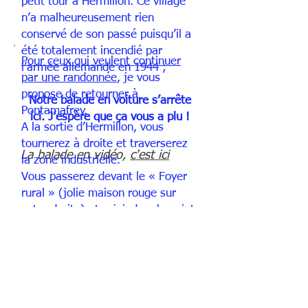
petit tour à Hermillon. Ce village
n’a malheureusement rien
conservé de son passé puisqu’il a
été totalement incendié par
Pour ceux qui veulent continuer
l’armée allemande en 1944 ;
par une randonnée
, je vous
propose de retourner à
Notre balade en voiture s’arrête
Pontamafrey.
ici. J’espère que ça vous a plu !
A la sortie d’Hermillon, vous
tournerez à droite et traverserez
La balade en vidéo,
c'est ici
la zone industrielle.
Vous passerez devant le « Foyer
rural » (jolie maison rouge sur
votre droite) et rejoindrez le point
de départ de notre balade. Après
le « Centre culturel » (autre
maison rouge), vous verrez un
panneau indiquant, à droite, le
parking de la Via Ferrata de