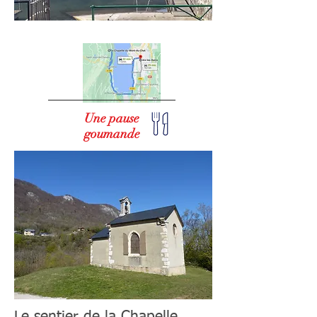
Une pause
goumande