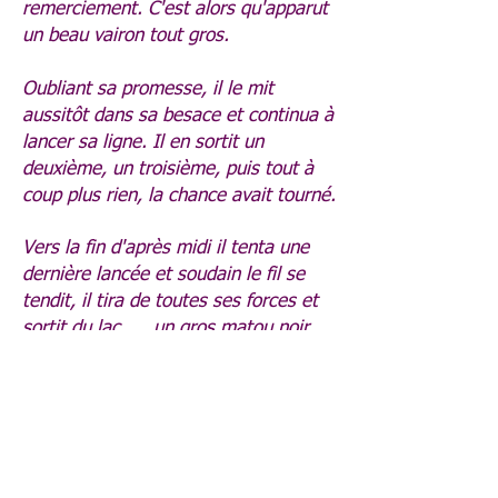
remerciement. C'est alors qu'apparut
un beau vairon tout gros.
Oubliant sa promesse, il le mit
aussitôt dans sa besace et continua à
lancer sa ligne. Il en sortit un
deuxième, un troisième, puis tout à
coup plus rien, la chance avait tourné.
Vers la fin d'après midi il tenta une
dernière lancée et soudain le fil se
tendit, il tira de toutes ses forces et
sortit du lac ... un gros matou noir
aux yeux de feu. Bien embêté, il le
ramena à la maison où il fut accueillit
à grands cris par sa femmes et ses
enfants.
Mais le pêcheur n'attrapa plus jamais