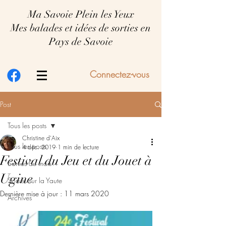
Ma Savoie Plein les Yeux
Mes balades et idées de sorties en
Pays de Savoie
Connectez-vous
Post
Tous les posts
Christine d'Aix
Tous les posts
4 déc. 2019
1 min de lecture
Festival du Jeu et du Jouet à
Sorties du mois
Ugine
Sorties sur la Yaute
Dernière mise à jour :
11 mars 2020
Archives