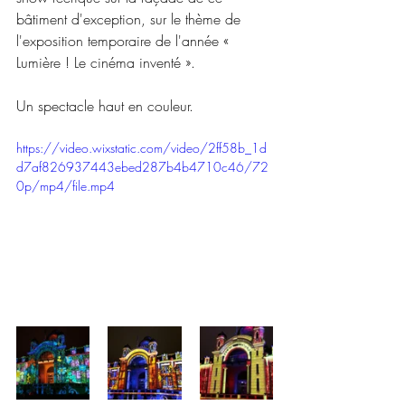
bâtiment d'exception, sur le thème de 
l'exposition temporaire de l'année « 
Lumière ! Le cinéma inventé ».
Un spectacle haut en couleur.
https://video.wixstatic.com/video/2ff58b_1d
d7af826937443ebed287b4b4710c46/72
0p/mp4/file.mp4