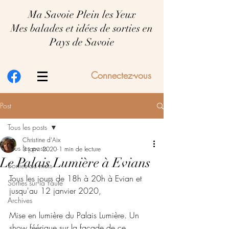
Ma Savoie Plein les Yeux
Mes balades et idées de sorties en
Pays de Savoie
Connectez-vous
Post
Tous les posts
Christine d'Aix
Tous les posts
3 janv. 2020
1 min de lecture
Le Palais Lumière à Evians
Sorties du mois
Tous les jours de 18h à 20h à Evian et 
Sorties sur la Yaute
jusqu'au 12 janvier 2020, 
Archives
Mise en lumière du Palais Lumière. Un 
show féérique sur la façade de ce 