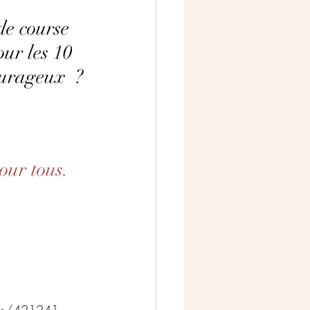
de course 
ur les 10 
ourageux  ?
our tous. 