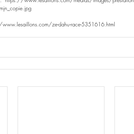
ons  :  https://www.lesaillons.com/medias/images/prestat
mjn_copie.jpg
ps://www.lesaillons.com/ze-dahu-race-5351616.html