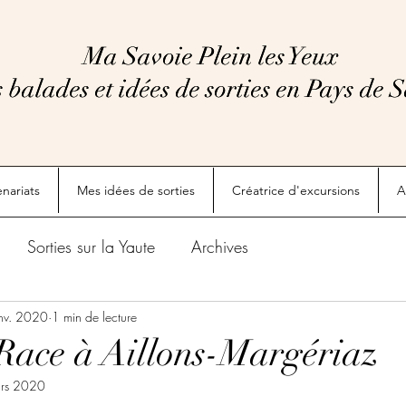
Ma Savoie Plein les Yeux
Ma Savoie Plein les Yeux
 balades et idées de sorties en Pays de 
 balades et idées de sorties en Pays de 
enariats
Mes idées de sorties
Créatrice d'excursions
A
Sorties sur la Yaute
Archives
nv. 2020
1 min de lecture
ace à Aillons-Margériaz
rs 2020