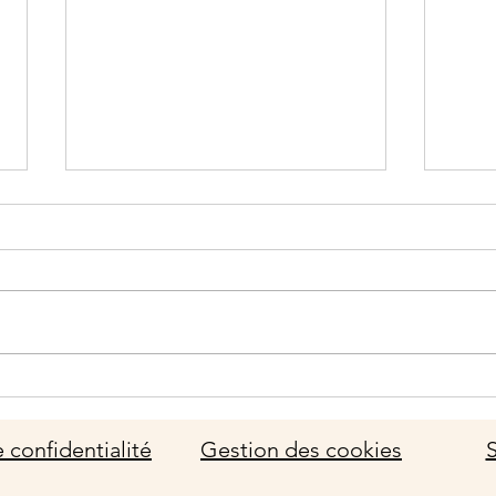
la Gliss'Gourmande du
Salo
dimanche 26 janvier A ETE
Vint
ANNULEE
 confidentialité
Gestion des cookies
S