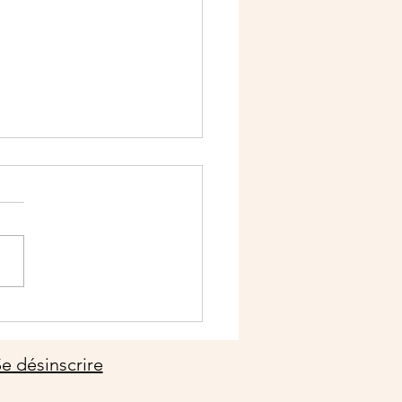
n Mont Blanc Retro
age
e désinscrire