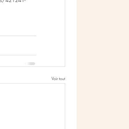
ions/421241-
Voir tout